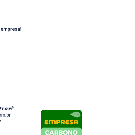
 empresa!
trar?
om.br
7