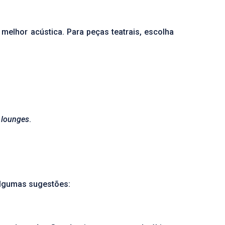
elhor acústica. Para peças teatrais, escolha
u
lounges
.
 algumas sugestões: