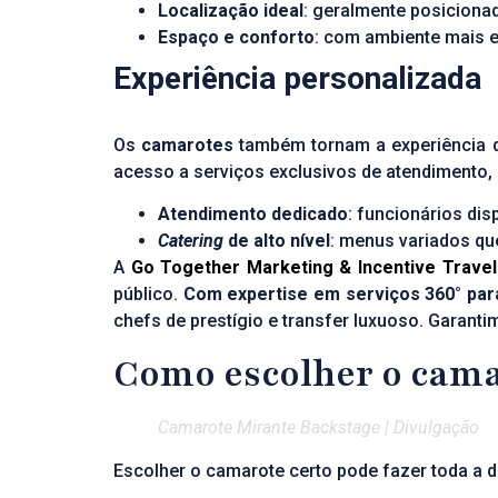
Localização ideal
: geralmente posiciona
Espaço e conforto
: com ambiente mais e
Experiência personalizada
Os
camarotes
também tornam a experiência do
acesso a serviços exclusivos de atendimento,
Atendimento dedicado
: funcionários di
Catering
de alto nível
: menus variados qu
A
Go Together
Marketing & Incentive Travel
público.
Com expertise em serviços 360° par
chefs de prestígio e transfer luxuoso. Garan
Como escolher o cama
Camarote Mirante Backstage | Divulgação
Escolher o camarote certo pode fazer toda a d