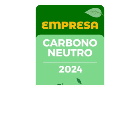
GO TOGETHER VIAGENS, EVENTOS, E MARKETING DE
INCENTIVOS LTDA-EPP | CNPJ: 24.258.888/0001-25
Desenvolvido por
Beeon