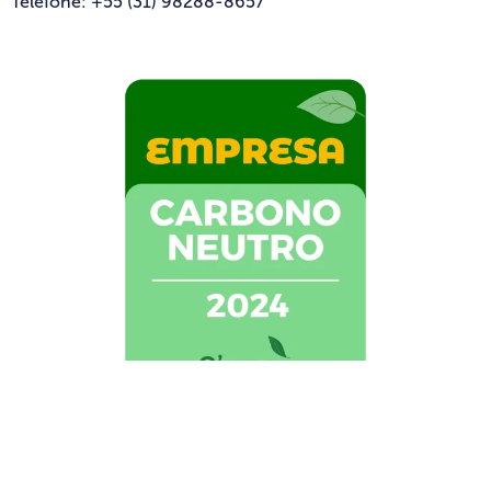
Telefone: +55 (31) 98288-8657
GO TOGETHER VIAGENS, EVENTOS, E MARKETING DE
INCENTIVOS LTDA-EPP | CNPJ: 24.258.888/0001-25