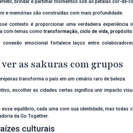
letir, brindar e partilhar momentos sob as pétalas cor-de-r
am e memórias são construídas com mais profundidade.
sse contexto é proporcionar uma verdadeira experiência 
aloga com temas como
transformação, ciclo de vida, propósito
 conexão emocional fortalece laços entre colaboradore
 ver as sakuras com grupos
erejeiras transforma o país em um cenário raro de beleza.
ivo, escolher as cidades certas significa unir impacto visua
sse equilíbrio, cada uma com sua identidade, mas todas co
doria da Go Together.
ízes culturais